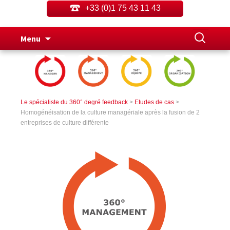
+33 (0)1 75 43 11 43
Aller
Rechercher
Menu
au
contenu
principal
Le spécialiste du 360° degré feedback
>
Etudes de cas
>
Homogénéisation de la culture managériale après la fusion de 2
entreprises de culture différente