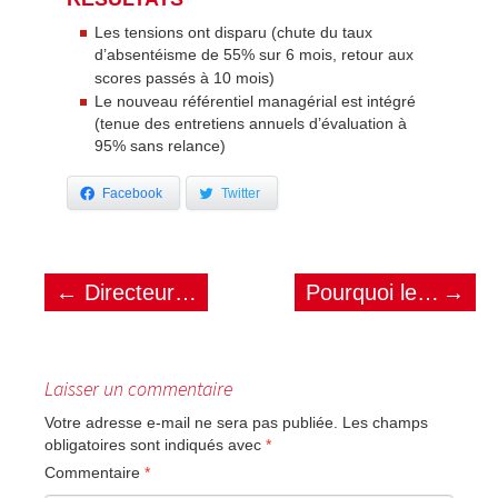
Les tensions ont disparu (chute du taux
d’absentéisme
de 55% sur 6 mois, retour aux
scores passés à 10 mois)
Le nouveau référentiel managérial est intégré
(tenue des entretiens annuels d’évaluation à
95% sans relance)
Facebook
Twitter
←
Directeur d’Etablissement d’un centre de production d’un groupe pharmaceutique
Pourquoi les démarches 360° feedback connaissent-elles un tel engouement aujourd’hui ?
→
NAVIGATION DES ARTICLES
Laisser un commentaire
Votre adresse e-mail ne sera pas publiée.
Les champs
obligatoires sont indiqués avec
*
Commentaire
*