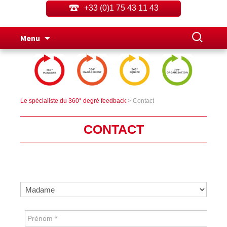
+33 (0)1 75 43 11 43
Aller
Rechercher
Menu
au
contenu
principal
Le spécialiste du 360° degré feedback
> Contact
CONTACT